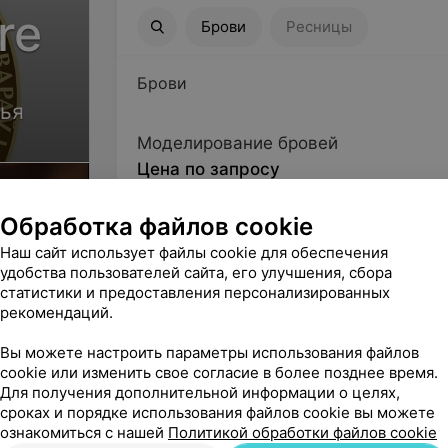
re
Брови
Ресницы
Брови
Ресницы
Брови
вья
Моделирование бровей
Цена по запросу
Обработка файлов cookie
Коррекция бровей
Цена по запросу
Наш сайт использует файлы cookie для обеспечения
удобства пользователей сайта, его улучшения, сбора
статистики и предоставления персонализированных
Покраска бровей (Refectocil)
рекомендаций.
Цена по запросу
Вы можете настроить параметры использования файлов
cookie или изменить свое согласие в более позднее время.
Покраска бровей (Elan)
Для получения дополнительной информации о целях,
сроках и порядке использования файлов cookie вы можете
Цена по запросу
ознакомиться с нашей
Политикой обработки файлов cookie
ы