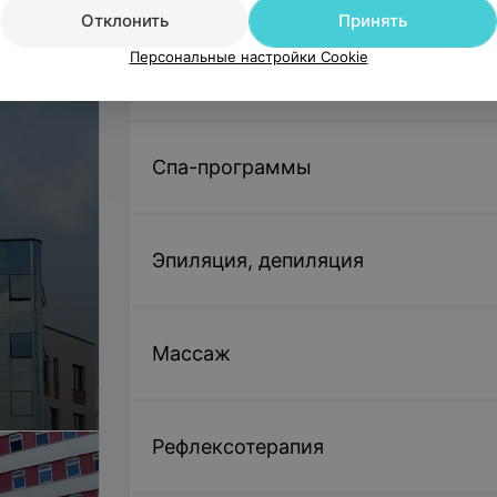
Отклонить
Принять
Моделирование и окраска бровей ге
Персональные настройки Cookie
Цена по запросу
Косметология
Моделирование и покраска бровей 
Цена по запросу
Спа-программы
Ресницы
Эпиляция, депиляция
Покраска ресниц (Refectocil)
Цена по запросу
Массаж
Покраска ресниц (Elan)
Цена по запросу
Рефлексотерапия
Ламинирование ресниц