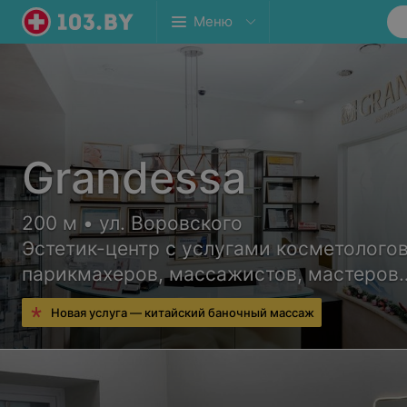
Меню
Grandessa
200 м • ул. Воровского
Эстетик-центр с услугами косметологов
парикмахеров, массажистов, мастеров
ногтевого сервиса и других специалист
Новая услуга — китайский баночный массаж