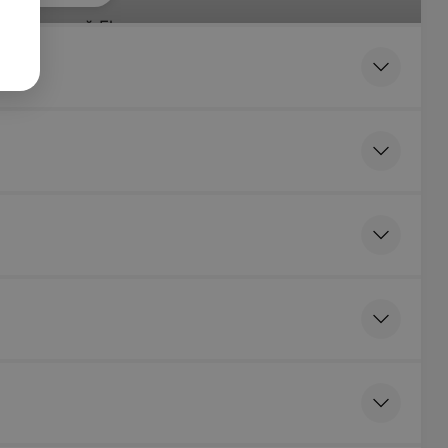
ль-краской Elan
хной