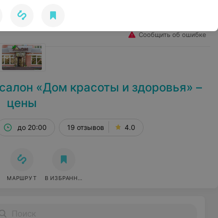
Избранное
Войти
Сообщить об ошибке
салон «Дом красоты и здоровья» –
цены
до 20:00
19 отзывов
4.0
МАРШРУТ
В ИЗБРАННОЕ