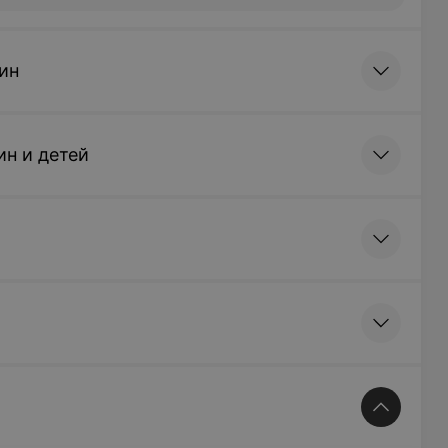
ин
н и детей