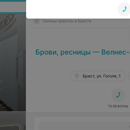
Поиск по сайту
Салоны красоты в Бресте
Брови, ресницы — Велнес-
Брест, ул. Гоголя, 1
,
ов
ТЕЛЕФОНЫ