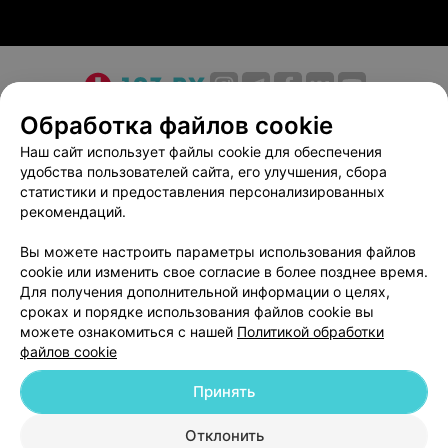
О проекте
Новости проекта
Размещение рекламы
Обработка файлов cookie
Медицинский маркетинг
Публичный договор
Наш сайт использует файлы cookie для обеспечения
удобства пользователей сайта, его улучшения, сбора
Пользовательское соглашение
Способы оплаты
статистики и предоставления персонализированных
Вакансии
Партнеры
рекомендаций.
Написать руководителю 103.by
Вы можете настроить параметры использования файлов
Написать в поддержку
cookie или изменить свое согласие в более позднее время.
Персональные настройки cookie
Для получения дополнительной информации о целях,
сроках и порядке использования файлов cookie вы
Обработка персональных данных
можете ознакомиться с нашей
Политикой обработки
файлов cookie
Принять
Отклонить
ВЫ ВЛАДЕЛЕЦ?